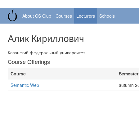
About CS Club
Courses
Lecturers
Schools
Алик Кириллович
Казанский федеральный университет
Course Offerings
Course
Semester
Semantic Web
autumn 2